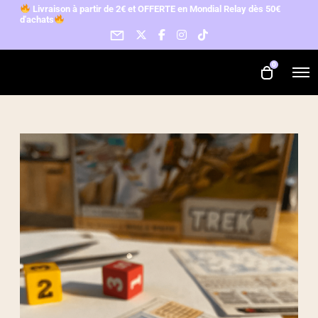
L
ivraison à partir de 2€ et OFFERTE en Mondial Relay d
ès 50€
d'achats
0