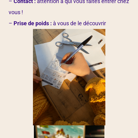
–
Contact :
attention à qui vous faites entrer chez
vous !
–
Prise de poids :
à vous de le découvrir