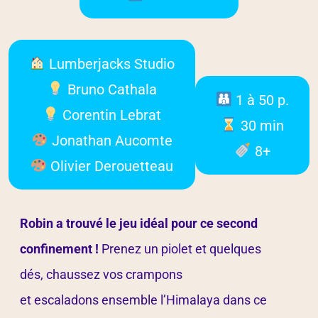
Lumberjacks Studio
Bruno Cathala
1 à 50 p.
Corentin Lebrat
30 min
Jonathan Aucomte
8+
Olivier Derouetteau
Robin a trouvé le jeu idéal pour ce second
confinement !
Prenez un piolet et quelques
dés, chaussez vos crampons
et escaladons ensemble l’Himalaya dans ce