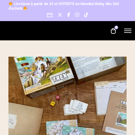
L
ivraison à partir de 2€ et OFFERTE en Mondial Relay d
ès 50€
d'achats
0