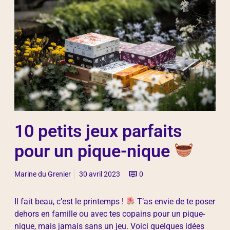
10 petits jeux parfaits
pour un pique-nique
Marine du Grenier
30 avril 2023
0
Il fait beau, c’est le printemps !
T’as envie de te poser
dehors en famille ou avec tes copains pour un pique-
nique, mais jamais sans un jeu. Voici quelques idées