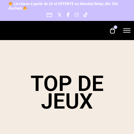
L
ivraison à partir de 2€ et OFFERTE en Mondial Relay d
ès 50€
d'achats
0
TOP DE
JEUX