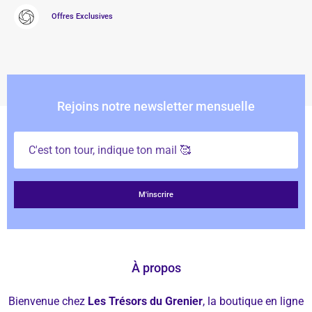
Offres Exclusives
Rejoins notre newsletter mensuelle
À propos
Bienvenue chez
Les Trésors du Grenier
, la boutique en ligne