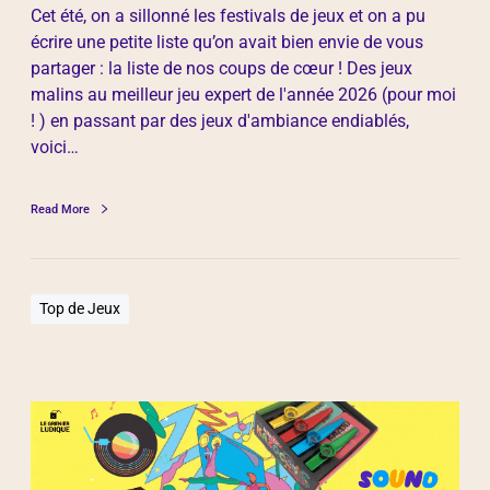
Cet été, on a sillonné les festivals de jeux et on a pu
écrire une petite liste qu’on avait bien envie de vous
partager : la liste de nos coups de cœur ! Des jeux
malins au meilleur jeu expert de l'année 2026 (pour moi
! ) en passant par des jeux d'ambiance endiablés,
voici…
Read More
Top de Jeux