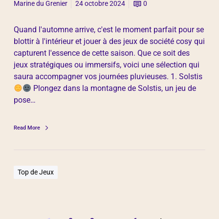
Marine du Grenier
24 octobre 2024
0
Quand l'automne arrive, c'est le moment parfait pour se
blottir à l'intérieur et jouer à des jeux de société cosy qui
capturent l'essence de cette saison. Que ce soit des
jeux stratégiques ou immersifs, voici une sélection qui
saura accompagner vos journées pluvieuses. 1. Solstis
Plongez dans la montagne de Solstis, un jeu de
pose…
Read More
Top de Jeux