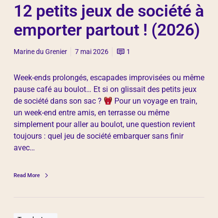
12 petits jeux de société à
emporter partout ! (2026)
Marine du Grenier
7 mai 2026
1
Week-ends prolongés, escapades improvisées ou même
pause café au boulot… Et si on glissait des petits jeux
de société dans son sac ?
Pour un voyage en train,
un week-end entre amis, en terrasse ou même
simplement pour aller au boulot, une question revient
toujours : quel jeu de société embarquer sans finir
avec…
Read More