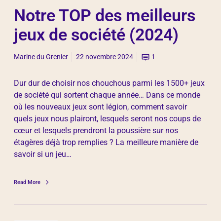
Notre TOP des meilleurs
jeux de société (2024)
Marine du Grenier
22 novembre 2024
1
Dur dur de choisir nos chouchous parmi les 1500+ jeux
de société qui sortent chaque année… Dans ce monde
où les nouveaux jeux sont légion, comment savoir
quels jeux nous plairont, lesquels seront nos coups de
cœur et lesquels prendront la poussière sur nos
étagères déjà trop remplies ? La meilleure manière de
savoir si un jeu…
Read More