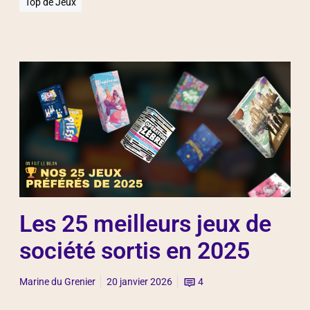
Top de Jeux
Les 25 meilleurs jeux de
société sortis en 2025
Marine du Grenier
20 janvier 2026
4