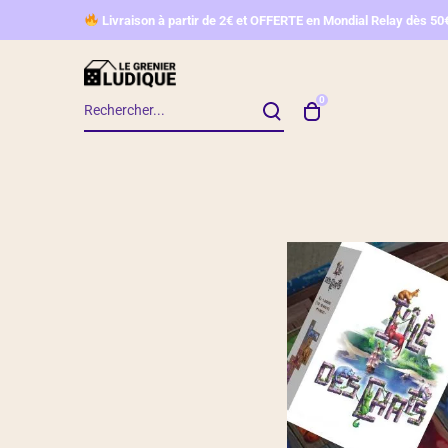
L
ivraison à partir de 2€ et OFFERTE en Mondial Relay d
ès 50
0