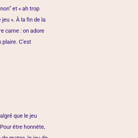
gnon” et « ah trop
eu ». À la fin de la
tre came : on adore
 plaire. C’est
Malgré que le jeu
. Pour être honnête,
s de matos, le jeu de