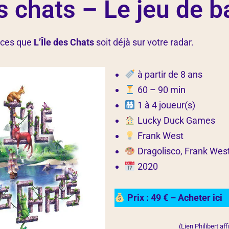
es chats – Le jeu de 
ances que
L’Île des Chats
soit déjà sur votre radar.
à partir de 8 ans
60 – 90 min
1 à 4 joueur(s)
Lucky Duck Games
Frank West
Dragolisco, Frank Wes
2020
Prix :
49 € – Acheter ici
(Lien Philibert aff