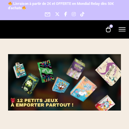
L
ivraison à partir de 2€ et OFFERTE en Mondial Relay d
ès 50€
d'achats
0