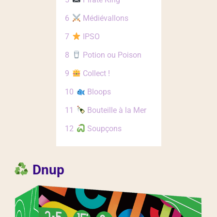
6
Médiévallons
7
IPSO
8
Potion ou Poison
9
Collect !
10
Bloops
11
Bouteille à la Mer
12
Soupçons
Dnup