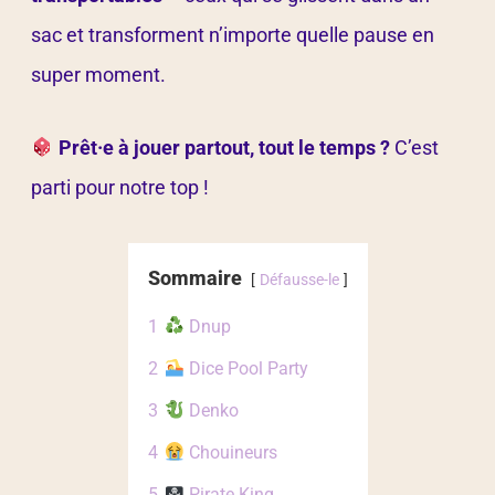
sac et transforment n’importe quelle pause en
super moment.
Prêt·e à jouer partout, tout le temps ?
C’est
parti pour notre top !
Sommaire
Défausse-le
1
Dnup
2
Dice Pool Party
3
Denko
4
Chouineurs
5
Pirate King