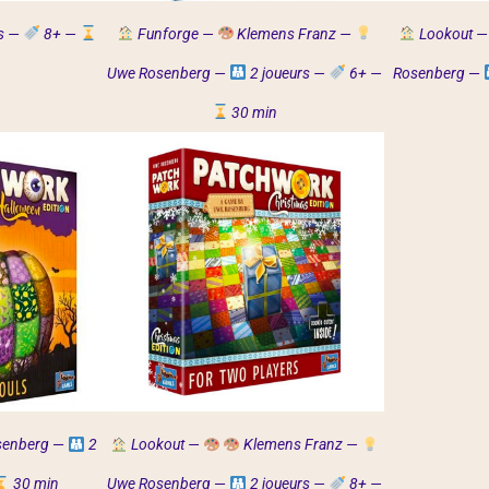
rs —
8+ —
Funforge —
Klemens Franz —
Lookout —
Uwe Rosenberg —
2 joueurs —
6+ —
Rosenberg
—
30 min
senberg
—
2
Lookout —
Klemens Franz
—
30 min
Uwe Rosenberg
—
2 joueurs —
8+ —