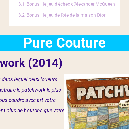
3.1
Bonus : le jeu d’échec d’Alexander McQueen
3.2
Bonus : le jeu de l’oie de la maison Dior
Pure Couture
work (2014)
 dans lequel deux joueurs
struire le patchwork le plus
ous coudre avec art votre
nt plus de boutons que votre