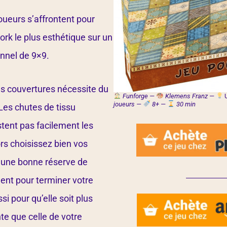
oueurs s’affrontent pour
ork le plus esthétique sur un
onnel de 9×9.
s couvertures nécessite du
Funforge —
Klemens Franz —
joueurs —
8+ —
30 min
 Les chutes de tissu
stent pas facilement les
rs choisissez bien vos
 une bonne réserve de
nt pour terminer votre
i pour qu’elle soit plus
nte que celle de votre