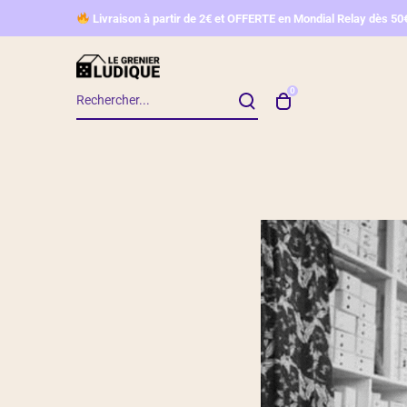
L
ivraison à partir de 2€ et OFFERTE en Mondial Relay d
ès 50
0