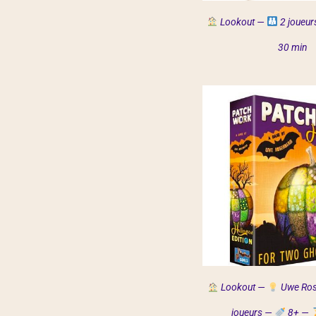
Lookout
—
2 joueu
30 min
Lookout —
Uwe Ro
joueurs —
8+ —