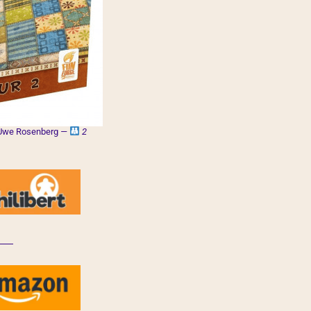
Uwe Rosenberg
—
2