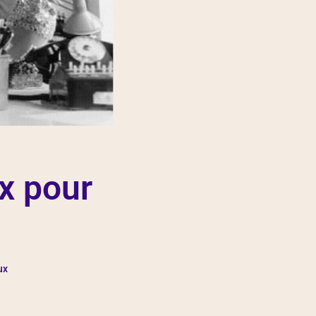
ux pour
ux