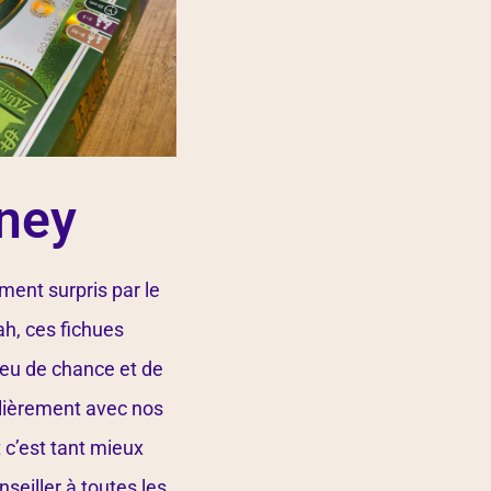
oney
ment surpris par le
ah, ces fichues
jeu de chance et de
ulièrement avec nos
 c’est tant mieux
nseiller à toutes les