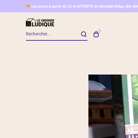
L
ivraison à partir de 2€ et OFFERTE en Mondial Relay d
ès 50
0