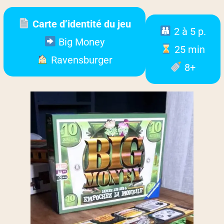
Carte d’identité du jeu
2 à 5 p.
Big Money
25 min
Ravensburger
8+