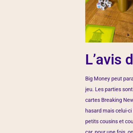
L’avis 
Big Money peut paraî
jeu. Les parties son
cartes Breaking New
hasard mais celui-ci
petits cousins et co
car, pour une fois, o