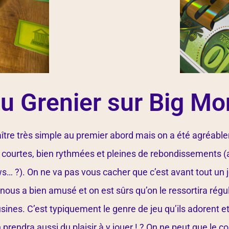
du Grenier sur Big M
tre très simple au premier abord mais on a été agréable
t courtes, bien rythmées et pleines de rebondissements (
s… ?). On ne va pas vous cacher que c’est avant tout un 
 nous a bien amusé et on est sûrs qu’on le ressortira rég
usines. C’est typiquement le genre de jeu qu’ils adorent et
n prendra aussi du plaisir à y jouer ! ? On ne peut que le co