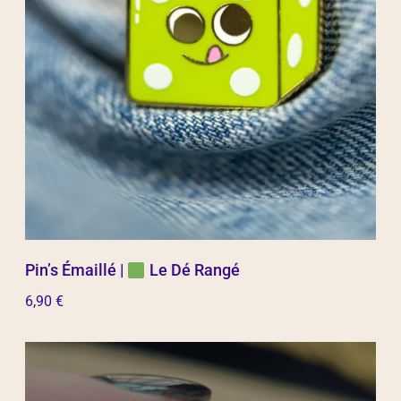
Pin’s Émaillé |
Le Dé Rangé
6,90
€
Ajouter au panier