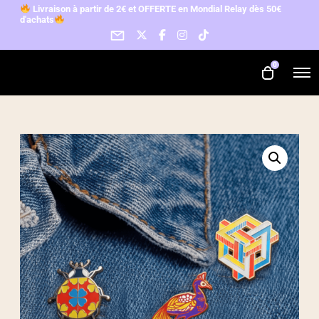
L
ivraison à partir de 2€ et OFFERTE en Mondial Relay d
ès 50€
d'achats
0