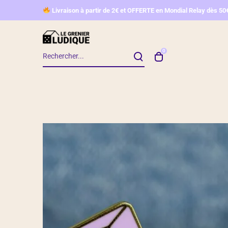
L
ivraison à partir de 2€ et OFFERTE en Mondial Relay d
ès 50
0