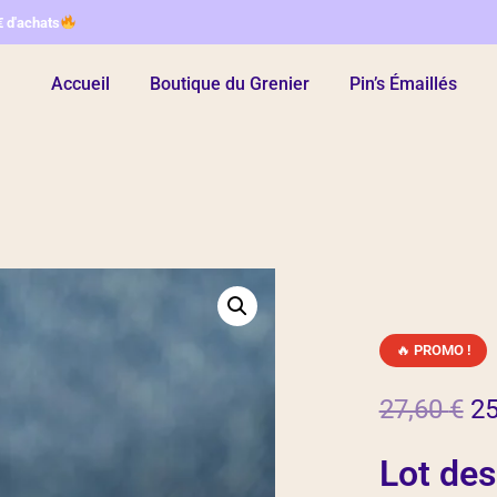
€ d'achats
Accueil
Boutique du Grenier
Pin’s Émaillés
PROMO !
27,60
€
2
Lot des