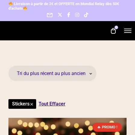
L
ivraison à partir de 2€ et OFFERTE en Mondial Relay d
ès 50€
d'achats
0
Stickers
Tout Effacer
PROMO !