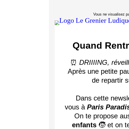
Vous ne visualisez p
Quand Rentr
⏰
DRIIIING, réveill
Après une petite pa
de repartir 
Dans cette newsle
vous à
Paris Paradi
On te propose aus
enfants
🧒 et on t