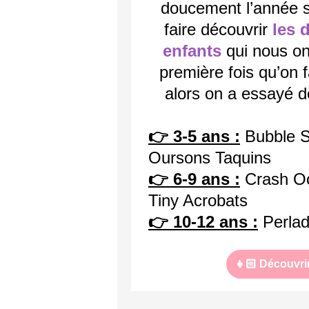
doucement l’année sc
faire découvrir
les d
enfants
qui nous ont
première fois qu’on 
alors on a essayé de
👉 3-5 ans :
Bubble S
Oursons Taquins
👉 6-9 ans :
Crash Oc
Tiny Acrobats
👉 10-12 ans :
Perlad
👧🏻 Découvrir