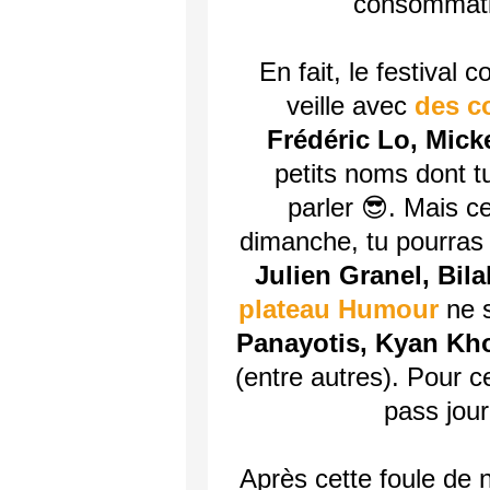
consommati
En fait, le festival
veille avec
des c
Frédéric Lo, Mick
petits noms dont t
parler 😎. Mais c
dimanche, tu pourras 
Julien Granel, Bil
plateau Humour
ne s
Panayotis, Kyan Kh
(entre autres). Pour c
pass jou
Après cette foule de 