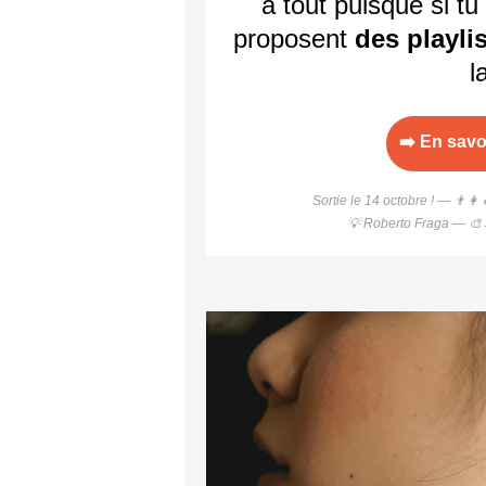
à tout puisque si tu
proposent
des playli
l
➡️ En savo
Sortie le 14 octobre ! — 👨‍
💡 Roberto Fraga — 🎨